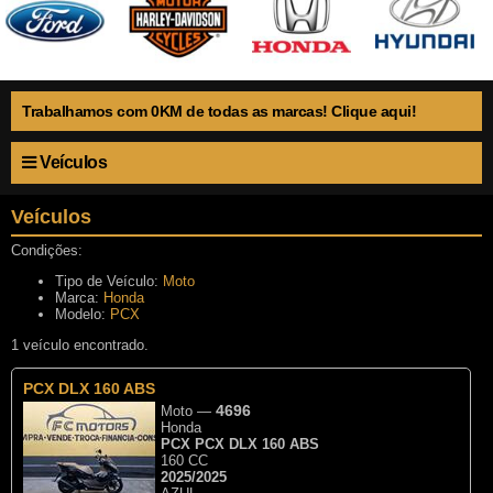
Trabalhamos com 0KM de todas as marcas! Clique aqui!
Veículos
Veículos
Condições:
Tipo de Veículo:
Moto
Marca:
Honda
Modelo:
PCX
1 veículo encontrado.
PCX DLX 160 ABS
4696
Moto
—
Honda
PCX PCX DLX 160 ABS
160 CC
2025/2025