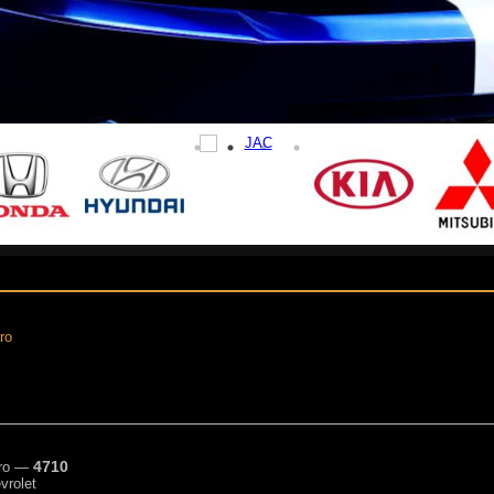
ro
4710
ro
—
vrolet