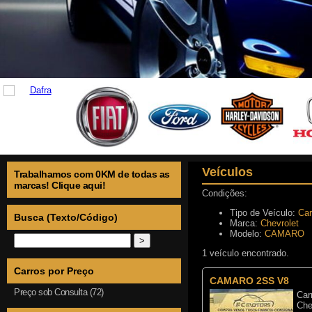
Veículos
Trabalhamos com 0KM de todas as
marcas! Clique aqui!
Condições:
Tipo de Veículo:
Car
Busca (Texto/Código)
Marca:
Chevrolet
Modelo:
CAMARO
1 veículo encontrado.
Carros por Preço
CAMARO 2SS V8
Preço sob Consulta (72)
Car
Che