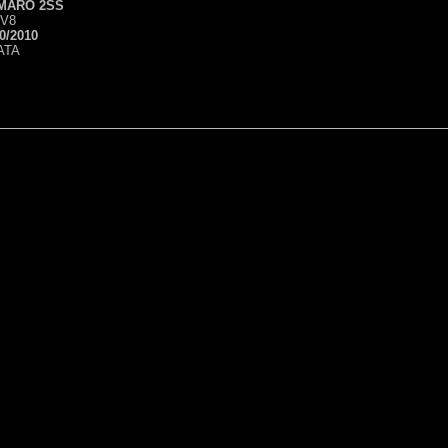
MARO 2SS
 V8
0/2010
ATA