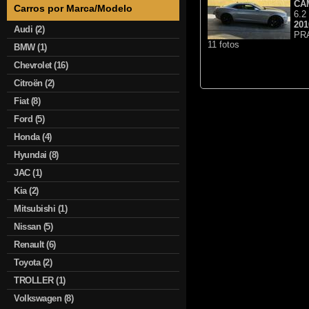
CA
Carros por Marca/Modelo
6.2
201
Audi (2)
PR
11 fotos
BMW (1)
Chevrolet (16)
Citroën (2)
Fiat (8)
Ford (5)
Honda (4)
Hyundai (8)
JAC (1)
Kia (2)
Mitsubishi (1)
Nissan (5)
Renault (6)
Toyota (2)
TROLLER (1)
Volkswagen (8)