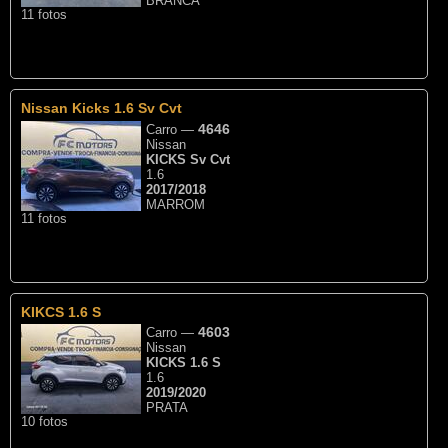
BRANCA
11 fotos
Nissan Kicks 1.6 Sv Cvt
4646
Carro
—
Nissan
KICKS Sv Cvt
1.6
2017/2018
MARROM
11 fotos
KIKCS 1.6 S
4603
Carro
—
Nissan
KICKS 1.6 S
1.6
2019/2020
PRATA
10 fotos