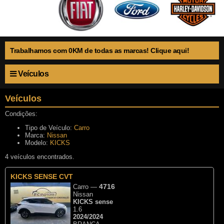
Trabalhamos com 0KM de todas as marcas! Clique aqui!
Veículos
Veículos
Condições:
Tipo de Veículo:
Carro
Marca:
Nissan
Modelo:
KICKS
4 veículos encontrados.
KICKS SENSE CVT
4716
Carro
—
Nissan
KICKS sense
1.6
2024/2024