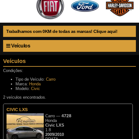
Trabalhamos com 0KM de todas as marcas! Clique aqui!
Veículos
Veículos
Condições:
Tipo de Veículo:
Carro
Marca:
Honda
Modelo:
Civic
2 veículos encontrados.
CIVIC LXS
4728
Carro
—
Honda
Civic LXS
1.8
2009/2010