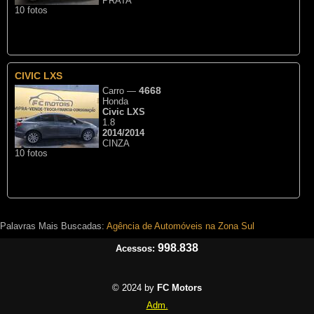
PRATA
10 fotos
CIVIC LXS
4668
Carro
—
Honda
Civic LXS
1.8
2014/2014
CINZA
10 fotos
Palavras Mais Buscadas:
Agência de Automóveis na Zona Sul
998.838
Acessos:
© 2024 by
FC Motors
Adm.